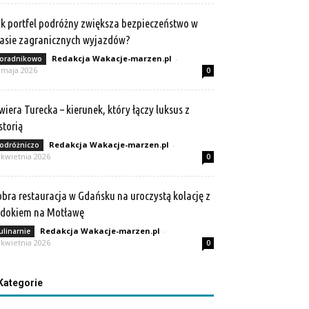
k portfel podróżny zwiększa bezpieczeństwo w
asie zagranicznych wyjazdów?
Redakcja Wakacje-marzen.pl
-
oradnikowo
 maja 2026
0
wiera Turecka – kierunek, który łączy luksus z
storią
Redakcja Wakacje-marzen.pl
-
odróżniczo
 kwietnia 2026
0
bra restauracja w Gdańsku na uroczystą kolację z
idokiem na Motławę
Redakcja Wakacje-marzen.pl
-
ulinarnie
 kwietnia 2026
0
Kategorie