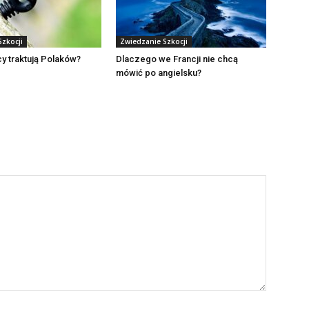
Szkocji
Zwiedzanie Szkocji
cy traktują Polaków?
Dlaczego we Francji nie chcą
mówić po angielsku?