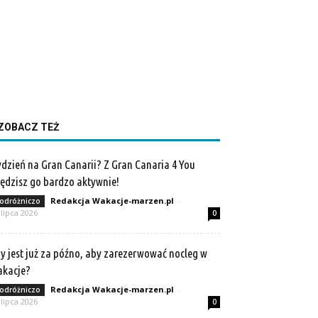
ZOBACZ TEŻ
dzień na Gran Canarii? Z Gran Canaria 4 You
ędzisz go bardzo aktywnie!
Redakcja Wakacje-marzen.pl
-
odróżniczo
 lipca 2026
0
y jest już za późno, aby zarezerwować nocleg w
akacje?
Redakcja Wakacje-marzen.pl
-
odróżniczo
 lipca 2026
0