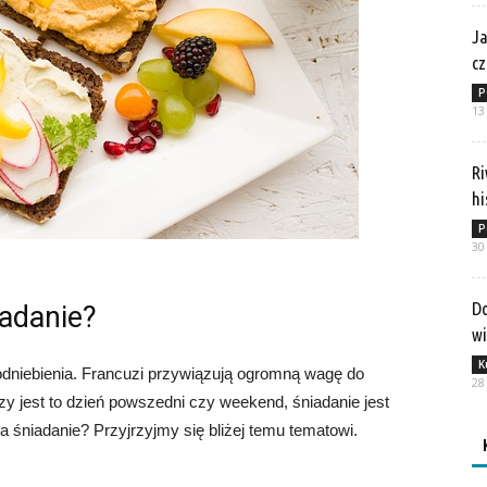
Ja
cz
P
13
Ri
hi
P
30
Do
iadanie?
w
K
odniebienia. Francuzi przywiązują ogromną wagę do
28
czy jest to dzień powszedni czy weekend, śniadanie jest
a śniadanie? Przyjrzyjmy się bliżej temu tematowi.