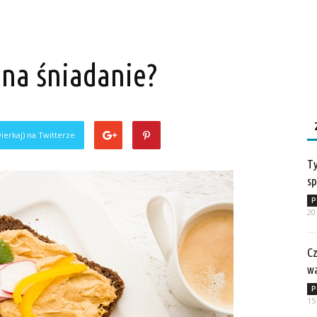
i na śniadanie?
ierkaj) na Twitterze
Ty
sp
P
20
Cz
w
P
15