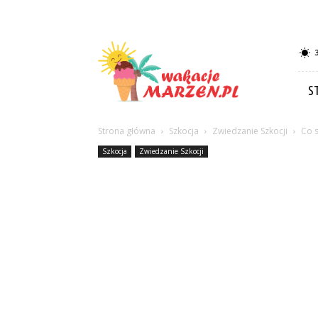
Wakacje-
marzen.pl
S
Strona główna
Szkocja
Zwiedzanie Szkocji
Co s
Szkocja
Zwiedzanie Szkocji