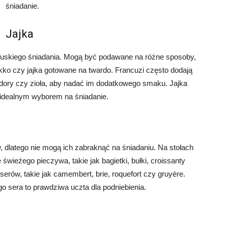
śniadanie.
Jajka
cuskiego śniadania. Mogą być podawane na różne sposoby,
iękko czy jajka gotowane na twardo. Francuzi często dodają
omidory czy zioła, aby nadać im dodatkowego smaku. Jajka
ą idealnym wyborem na śniadanie.
, dlatego nie mogą ich zabraknąć na śniadaniu. Na stołach
świeżego pieczywa, takie jak bagietki, bułki, croissanty
erów, takie jak camembert, brie, roquefort czy gruyère.
 sera to prawdziwa uczta dla podniebienia.