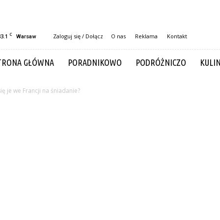
C
33.1
Zaloguj się / Dołącz
O nas
Reklama
Kontakt
Warsaw
TRONA GŁÓWNA
PORADNIKOWO
PODRÓŻNICZO
KULI
ię je we Francji na śniadanie?