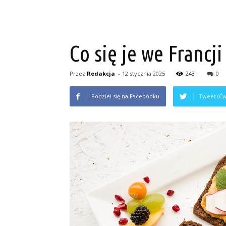
Co się je we Francj
Przez
Redakcja
-
12 stycznia 2025
243
0
Podziel się na Facebooku
Tweet (Ćw