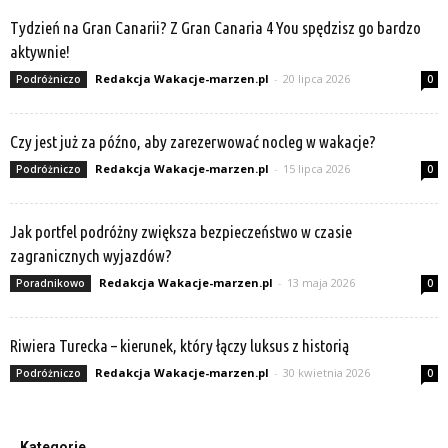
Tydzień na Gran Canarii? Z Gran Canaria 4 You spędzisz go bardzo
aktywnie!
Redakcja Wakacje-marzen.pl
-
20 lipca 2026
Podróżniczo
0
Czy jest już za późno, aby zarezerwować nocleg w wakacje?
Redakcja Wakacje-marzen.pl
-
15 lipca 2026
Podróżniczo
0
Jak portfel podróżny zwiększa bezpieczeństwo w czasie
zagranicznych wyjazdów?
Redakcja Wakacje-marzen.pl
-
13 maja 2026
Poradnikowo
0
Riwiera Turecka – kierunek, który łączy luksus z historią
Redakcja Wakacje-marzen.pl
-
30 kwietnia 2026
Podróżniczo
0
Kategorie