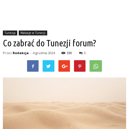
Tunezja
Wakacje w Tunezji
Co zabrać do Tunezji forum?
Przez
Redakcja
-
4 grudnia 2024
330
0