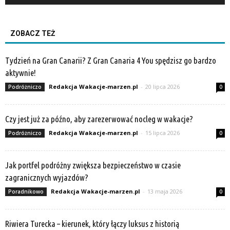
ZOBACZ TEŻ
Tydzień na Gran Canarii? Z Gran Canaria 4 You spędzisz go bardzo
aktywnie!
Redakcja Wakacje-marzen.pl
-
20 lipca 2026
Podróżniczo
0
Czy jest już za późno, aby zarezerwować nocleg w wakacje?
Redakcja Wakacje-marzen.pl
-
15 lipca 2026
Podróżniczo
0
Jak portfel podróżny zwiększa bezpieczeństwo w czasie
zagranicznych wyjazdów?
Redakcja Wakacje-marzen.pl
-
13 maja 2026
Poradnikowo
0
Riwiera Turecka – kierunek, który łączy luksus z historią