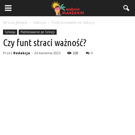
Strona główna
Szkocja
Podróżowanie po Szkocji
Szkocja
Podróżowanie po Szkocji
Czy funt straci ważność?
Przez
Redakcja
-
26 kwietnia 2025
220
0