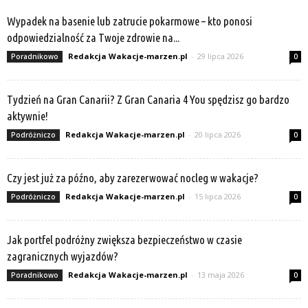
Wypadek na basenie lub zatrucie pokarmowe – kto ponosi
odpowiedzialność za Twoje zdrowie na...
Redakcja Wakacje-marzen.pl
-
29 lipca 2026
Poradnikowo
0
Tydzień na Gran Canarii? Z Gran Canaria 4 You spędzisz go bardzo
aktywnie!
Redakcja Wakacje-marzen.pl
-
20 lipca 2026
Podróżniczo
0
Czy jest już za późno, aby zarezerwować nocleg w wakacje?
Redakcja Wakacje-marzen.pl
-
15 lipca 2026
Podróżniczo
0
Jak portfel podróżny zwiększa bezpieczeństwo w czasie
zagranicznych wyjazdów?
Redakcja Wakacje-marzen.pl
-
13 maja 2026
Poradnikowo
0