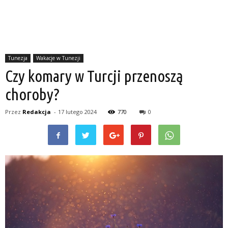
Tunezja
Wakacje w Tunezji
Czy komary w Turcji przenoszą
choroby?
Przez
Redakcja
-
17 lutego 2024
770
0