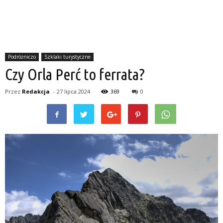
Podróżniczo
Szklaki turystyczne
Czy Orla Perć to ferrata?
Przez
Redakcja
-
27 lipca 2024
369
0