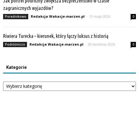
Jak portfel podróżny zwiększa bezpieczeństwo w czasie
zagranicznych wyjazdów?
Redakcja Wakacje-marzen.pl
-
13 maja 2026
Poradnikowo
0
Riwiera Turecka – kierunek, który łączy luksus z historią
Redakcja Wakacje-marzen.pl
-
30 kwietnia 2026
Podróżniczo
0
Kategorie
Kategorie