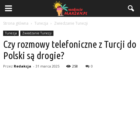
Strona główna
Tunezja
Zwiedzanie Tunezji
Tunezja
Zwiedzanie Tunezji
Czy rozmowy telefoniczne z Turcji do
Polski są drogie?
Przez
Redakcja
-
31 marca 2025
258
0