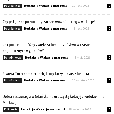
Redakcja Wakacje-marzen.pl
-
20 lipca 2026
Podróżniczo
0
Czy jest już za późno, aby zarezerwować nocleg w wakacje?
Redakcja Wakacje-marzen.pl
-
15 lipca 2026
Podróżniczo
0
Jak portfel podróżny zwiększa bezpieczeństwo w czasie
zagranicznych wyjazdów?
Redakcja Wakacje-marzen.pl
-
13 maja 2026
Poradnikowo
0
Riwiera Turecka – kierunek, który łączy luksus z historią
Redakcja Wakacje-marzen.pl
-
30 kwietnia 2026
Podróżniczo
0
Dobra restauracja w Gdańsku na uroczystą kolację z widokiem na
Motławę
Redakcja Wakacje-marzen.pl
-
28 kwietnia 2026
Kulinarnie
0