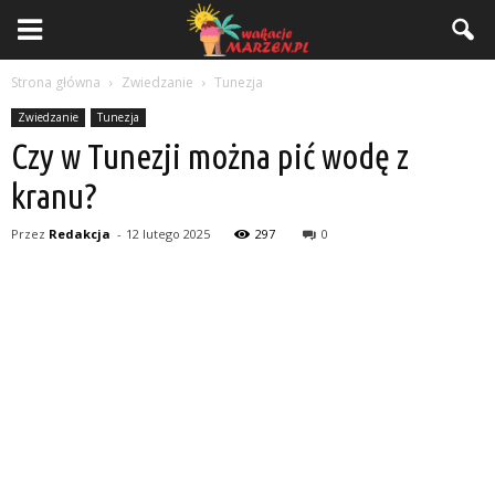
Strona główna
Zwiedzanie
Tunezja
Zwiedzanie
Tunezja
Czy w Tunezji można pić wodę z
kranu?
Przez
Redakcja
-
12 lutego 2025
297
0