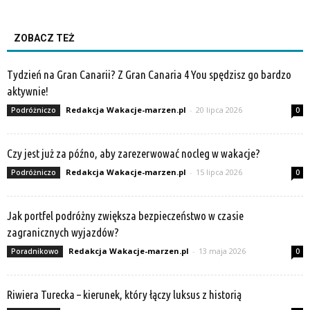
ZOBACZ TEŻ
Tydzień na Gran Canarii? Z Gran Canaria 4 You spędzisz go bardzo
aktywnie!
Redakcja Wakacje-marzen.pl
-
20 lipca 2026
Podróżniczo
0
Czy jest już za późno, aby zarezerwować nocleg w wakacje?
Redakcja Wakacje-marzen.pl
-
15 lipca 2026
Podróżniczo
0
Jak portfel podróżny zwiększa bezpieczeństwo w czasie
zagranicznych wyjazdów?
Redakcja Wakacje-marzen.pl
-
13 maja 2026
Poradnikowo
0
Riwiera Turecka – kierunek, który łączy luksus z historią