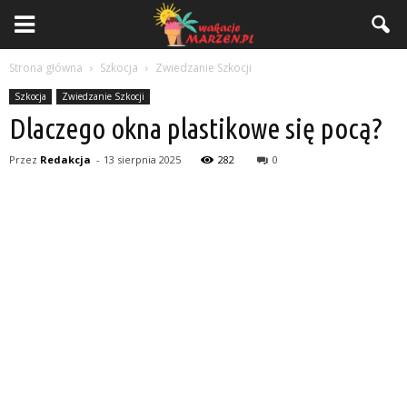
Strona główna
Szkocja
Zwiedzanie Szkocji
Szkocja
Zwiedzanie Szkocji
Dlaczego okna plastikowe się pocą?
Przez
Redakcja
-
13 sierpnia 2025
282
0