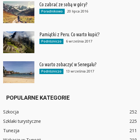
Co zabrać ze sobą w góry?
20 lipca 2016
Poradnikowo
Pamiątki z Peru. Co warto kupić?
6 września 2017
Podróżniczo
Co warto zobaczyć w Senegalu?
13 września 2017
Podróżniczo
POPULARNE KATEGORIE
Szkocja
252
Szklaki turystyczne
225
Tunezja
211
Wakacje w Tunezji
210