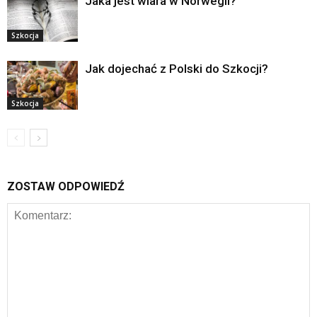
Jaka jest wiara w Norwegii?
Szkocja
Jak dojechać z Polski do Szkocji?
Szkocja
ZOSTAW ODPOWIEDŹ