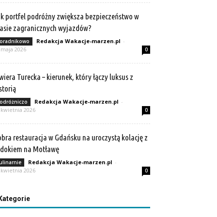
k portfel podróżny zwiększa bezpieczeństwo w
asie zagranicznych wyjazdów?
Redakcja Wakacje-marzen.pl
-
oradnikowo
 maja 2026
0
wiera Turecka – kierunek, który łączy luksus z
storią
Redakcja Wakacje-marzen.pl
-
odróżniczo
 kwietnia 2026
0
bra restauracja w Gdańsku na uroczystą kolację z
idokiem na Motławę
Redakcja Wakacje-marzen.pl
-
ulinarnie
 kwietnia 2026
0
Kategorie