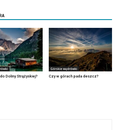
RA
rówki
Górskie wędrówki
e do Doliny Strążyskiej?
Czy w górach pada deszcz?