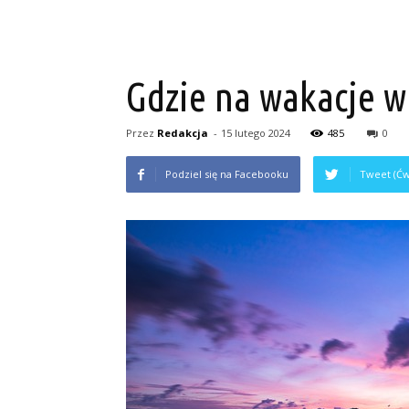
Gdzie na wakacje w
Przez
Redakcja
-
15 lutego 2024
485
0
Podziel się na Facebooku
Tweet (Ćw