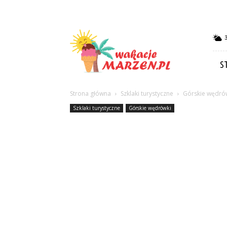
Wakacje-
marzen.pl
S
Strona główna
Szklaki turystyczne
Górskie wędró
Szklaki turystyczne
Górskie wędrówki