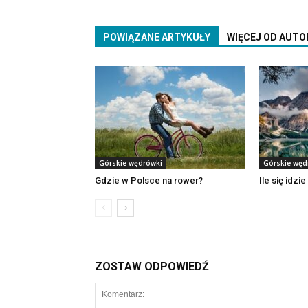
POWIĄZANE ARTYKUŁY
WIĘCEJ OD AUTO
Górskie wędrówki
Górskie węd
Gdzie w Polsce na rower?
Ile się idzi
ZOSTAW ODPOWIEDŹ