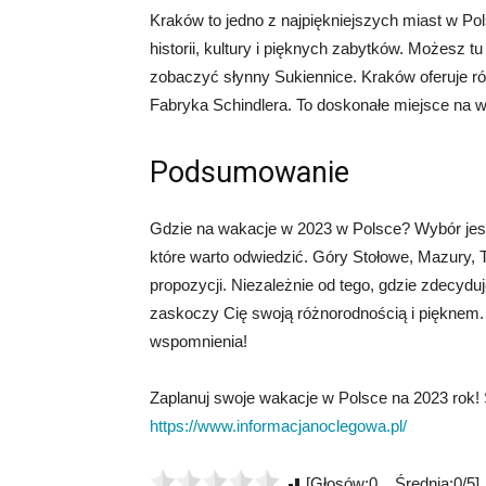
Kraków to jedno z najpiękniejszych miast w Pol
historii, kultury i pięknych zabytków. Możesz 
zobaczyć słynny Sukiennice. Kraków oferuje 
Fabryka Schindlera. To doskonałe miejsce na wak
Podsumowanie
Gdzie na wakacje w 2023 w Polsce? Wybór jest 
które warto odwiedzić. Góry Stołowe, Mazury, T
propozycji. Niezależnie od tego, gdzie zdecyd
zaskoczy Cię swoją różnorodnością i pięknem.
wspomnienia!
Zaplanuj swoje wakacje w Polsce na 2023 rok! 
https://www.informacjanoclegowa.pl/
[Głosów:0 Średnia:0/5]