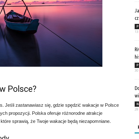
Ja
cz
P
13
Ri
hi
P
30
 w Polsce?
Do
w
K
. Jeśli zastanawiasz się, gdzie spędzić wakacje w Polsce
28
ych propozycji. Polska oferuje różnorodne atrakcje
ę, które sprawią, że Twoje wakacje będą niezapomniane.
ody