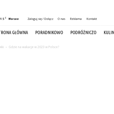
C
31.5
Zaloguj się / Dołącz
O nas
Reklama
Kontakt
Warsaw
TRONA GŁÓWNA
PORADNIKOWO
PODRÓŻNICZO
KULI
wki
Gdzie na wakacje w 2023 w Polsce?