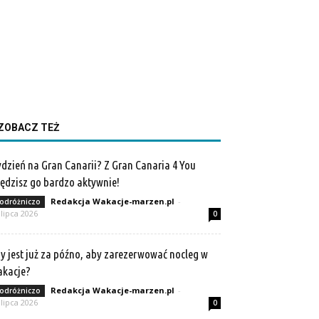
ZOBACZ TEŻ
dzień na Gran Canarii? Z Gran Canaria 4 You
ędzisz go bardzo aktywnie!
Redakcja Wakacje-marzen.pl
-
odróżniczo
 lipca 2026
0
y jest już za późno, aby zarezerwować nocleg w
akacje?
Redakcja Wakacje-marzen.pl
-
odróżniczo
 lipca 2026
0