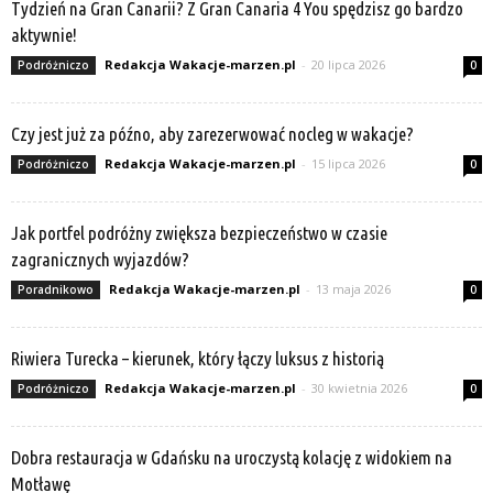
Tydzień na Gran Canarii? Z Gran Canaria 4 You spędzisz go bardzo
aktywnie!
Redakcja Wakacje-marzen.pl
-
20 lipca 2026
Podróżniczo
0
Czy jest już za późno, aby zarezerwować nocleg w wakacje?
Redakcja Wakacje-marzen.pl
-
15 lipca 2026
Podróżniczo
0
Jak portfel podróżny zwiększa bezpieczeństwo w czasie
zagranicznych wyjazdów?
Redakcja Wakacje-marzen.pl
-
13 maja 2026
Poradnikowo
0
Riwiera Turecka – kierunek, który łączy luksus z historią
Redakcja Wakacje-marzen.pl
-
30 kwietnia 2026
Podróżniczo
0
Dobra restauracja w Gdańsku na uroczystą kolację z widokiem na
Motławę