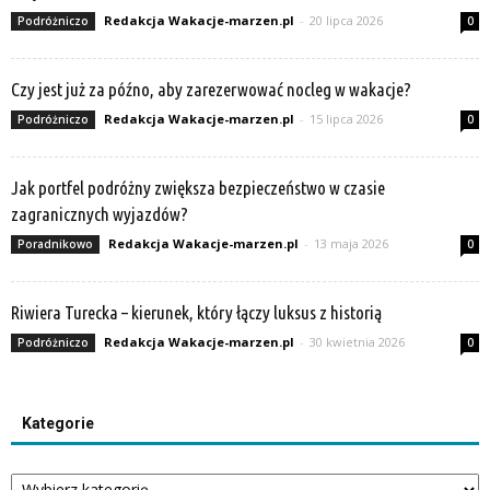
Redakcja Wakacje-marzen.pl
-
20 lipca 2026
Podróżniczo
0
Czy jest już za późno, aby zarezerwować nocleg w wakacje?
Redakcja Wakacje-marzen.pl
-
15 lipca 2026
Podróżniczo
0
Jak portfel podróżny zwiększa bezpieczeństwo w czasie
zagranicznych wyjazdów?
Redakcja Wakacje-marzen.pl
-
13 maja 2026
Poradnikowo
0
Riwiera Turecka – kierunek, który łączy luksus z historią
Redakcja Wakacje-marzen.pl
-
30 kwietnia 2026
Podróżniczo
0
Kategorie
Kategorie