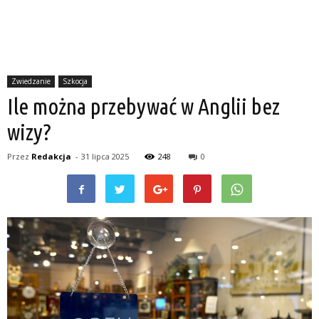
Zwiedzanie
Szkocja
Ile można przebywać w Anglii bez
wizy?
Przez
Redakcja
-
31 lipca 2025
248
0