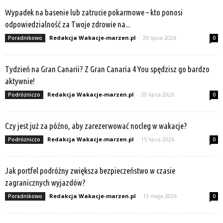
Wypadek na basenie lub zatrucie pokarmowe – kto ponosi
odpowiedzialność za Twoje zdrowie na...
Redakcja Wakacje-marzen.pl
-
29 lipca 2026
Poradnikowo
0
Tydzień na Gran Canarii? Z Gran Canaria 4 You spędzisz go bardzo
aktywnie!
Redakcja Wakacje-marzen.pl
-
20 lipca 2026
Podróżniczo
0
Czy jest już za późno, aby zarezerwować nocleg w wakacje?
Redakcja Wakacje-marzen.pl
-
15 lipca 2026
Podróżniczo
0
Jak portfel podróżny zwiększa bezpieczeństwo w czasie
zagranicznych wyjazdów?
Redakcja Wakacje-marzen.pl
-
13 maja 2026
Poradnikowo
0