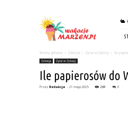
Wakacje-
marzen.pl
S
Strona główna
Szkocja
Życie w Szkocji
Ile papi
Szkocja
Życie w Szkocji
Ile papierosów do W
Przez
Redakcja
-
21 maja 2025
269
0