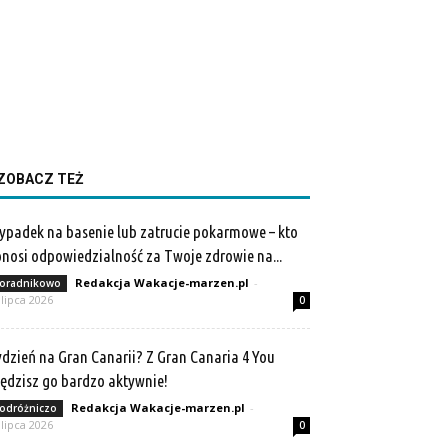
ZOBACZ TEŻ
padek na basenie lub zatrucie pokarmowe – kto
nosi odpowiedzialność za Twoje zdrowie na...
Redakcja Wakacje-marzen.pl
-
oradnikowo
 lipca 2026
0
dzień na Gran Canarii? Z Gran Canaria 4 You
ędzisz go bardzo aktywnie!
Redakcja Wakacje-marzen.pl
-
odróżniczo
 lipca 2026
0