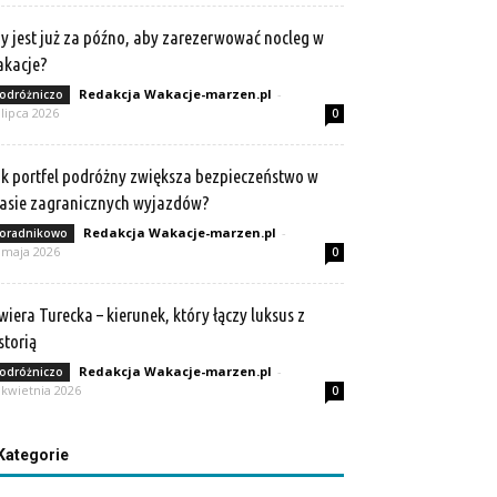
y jest już za późno, aby zarezerwować nocleg w
akacje?
Redakcja Wakacje-marzen.pl
-
odróżniczo
 lipca 2026
0
k portfel podróżny zwiększa bezpieczeństwo w
asie zagranicznych wyjazdów?
Redakcja Wakacje-marzen.pl
-
oradnikowo
 maja 2026
0
wiera Turecka – kierunek, który łączy luksus z
storią
Redakcja Wakacje-marzen.pl
-
odróżniczo
 kwietnia 2026
0
Kategorie