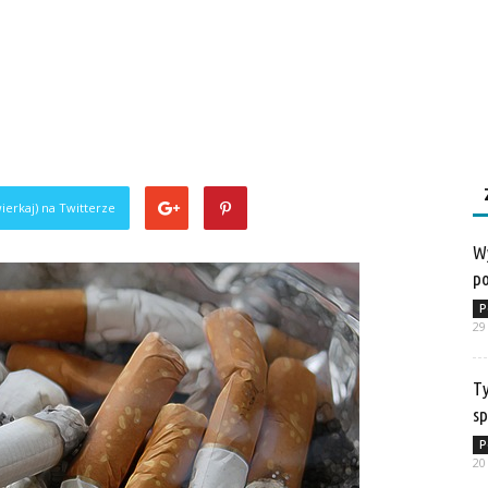
ierkaj) na Twitterze
Wy
po
P
29
Ty
sp
P
20