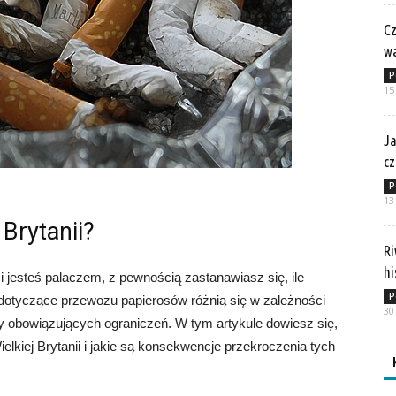
Cz
w
P
15
Ja
cz
P
13
 Brytanii?
Ri
hi
 i jesteś palaczem, z pewnością zastanawiasz się, ile
P
dotyczące przewozu papierosów różnią się w zależności
30
my obowiązujących ograniczeń. W tym artykule dowiesz się,
elkiej Brytanii i jakie są konsekwencje przekroczenia tych