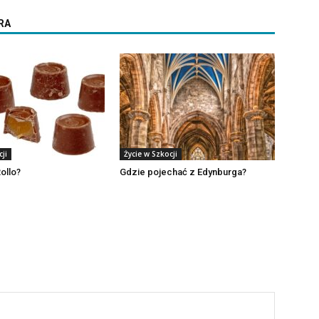
RA
ji
Życie w Szkocji
ollo?
Gdzie pojechać z Edynburga?