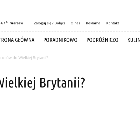
C
24.7
Zaloguj się / Dołącz
O nas
Reklama
Kontakt
Warsaw
TRONA GŁÓWNA
PORADNIKOWO
PODRÓŻNICZO
KULI
erosów do Wielkiej Brytanii?
ielkiej Brytanii?