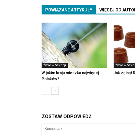
POWIĄZANE ARTYKUŁY
WIĘCEJ OD AUTO
Życie w Szkocji
Życie w Szkoc
W jakim kraju mieszka najwięcej
Jak zginął R
Polaków?
ZOSTAW ODPOWIEDŹ