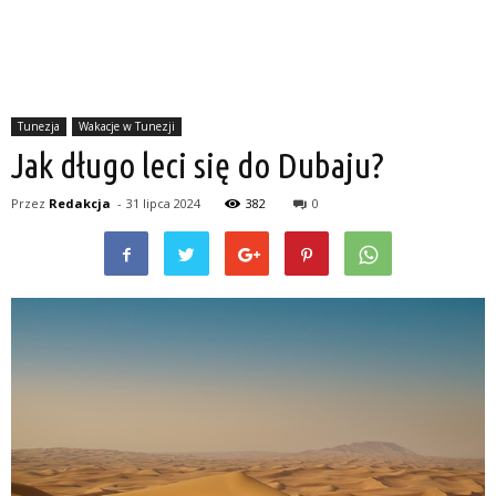
Tunezja
Wakacje w Tunezji
Jak długo leci się do Dubaju?
Przez
Redakcja
-
31 lipca 2024
382
0