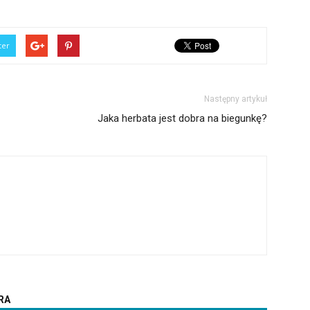
ter
Następny artykuł
Jaka herbata jest dobra na biegunkę?
RA