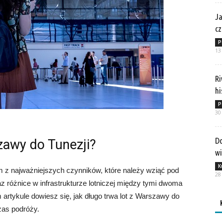
Ja
cz
P
13
Ri
hi
P
30
Do
zawy do Tunezji?
w
K
m z najważniejszych czynników, które należy wziąć pod
28
az różnice w infrastrukturze lotniczej między tymi dwoma
rtykule dowiesz się, jak długo trwa lot z Warszawy do
zas podróży.