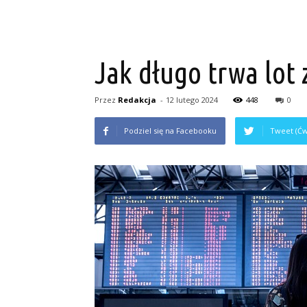
Jak długo trwa lot
Przez
Redakcja
-
12 lutego 2024
448
0
Podziel się na Facebooku
Tweet (Ćw