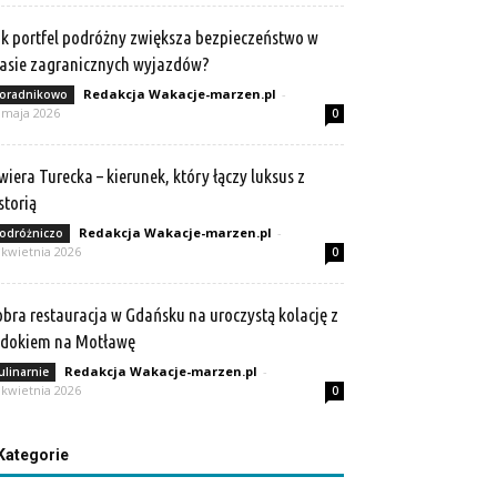
k portfel podróżny zwiększa bezpieczeństwo w
asie zagranicznych wyjazdów?
Redakcja Wakacje-marzen.pl
-
oradnikowo
 maja 2026
0
wiera Turecka – kierunek, który łączy luksus z
storią
Redakcja Wakacje-marzen.pl
-
odróżniczo
 kwietnia 2026
0
bra restauracja w Gdańsku na uroczystą kolację z
idokiem na Motławę
Redakcja Wakacje-marzen.pl
-
ulinarnie
 kwietnia 2026
0
Kategorie