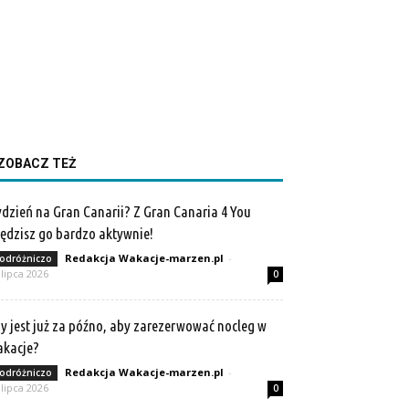
ZOBACZ TEŻ
dzień na Gran Canarii? Z Gran Canaria 4 You
ędzisz go bardzo aktywnie!
Redakcja Wakacje-marzen.pl
-
odróżniczo
 lipca 2026
0
y jest już za późno, aby zarezerwować nocleg w
akacje?
Redakcja Wakacje-marzen.pl
-
odróżniczo
 lipca 2026
0