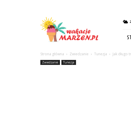
Wakacje-
marzen.pl
S
Strona główna
Zwiedzanie
Tunezja
Jak długo t
Zwiedzanie
Tunezja