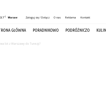
C
23.7
Zaloguj się / Dołącz
O nas
Reklama
Kontakt
Warsaw
TRONA GŁÓWNA
PORADNIKOWO
PODRÓŻNICZO
KULI
rwa lot z Warszawy do Tunezji?