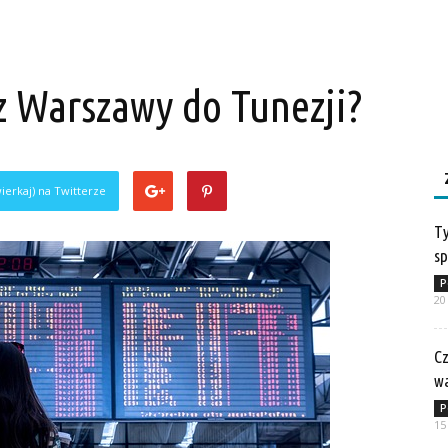
 z Warszawy do Tunezji?
ierkaj) na Twitterze
Ty
sp
P
20
Cz
w
P
15