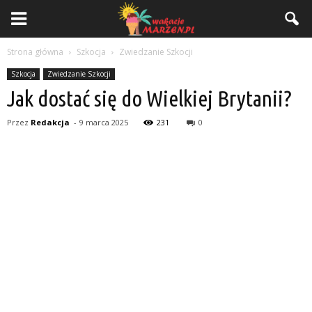
Strona główna
Szkocja
Zwiedzanie Szkocji
Szkocja
Zwiedzanie Szkocji
Jak dostać się do Wielkiej Brytanii?
Przez
Redakcja
-
9 marca 2025
231
0