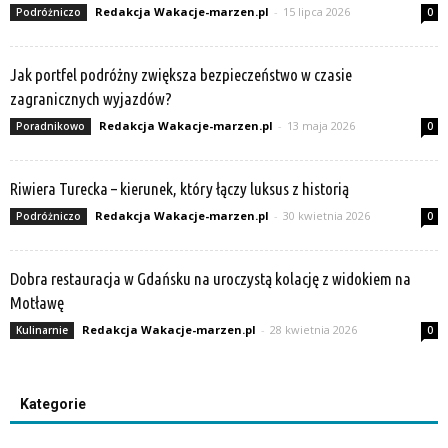
Redakcja Wakacje-marzen.pl
-
15 lipca 2026
Podróżniczo
0
Jak portfel podróżny zwiększa bezpieczeństwo w czasie
zagranicznych wyjazdów?
Redakcja Wakacje-marzen.pl
-
13 maja 2026
Poradnikowo
0
Riwiera Turecka – kierunek, który łączy luksus z historią
Redakcja Wakacje-marzen.pl
-
30 kwietnia 2026
Podróżniczo
0
Dobra restauracja w Gdańsku na uroczystą kolację z widokiem na
Motławę
Redakcja Wakacje-marzen.pl
-
28 kwietnia 2026
Kulinarnie
0
Kategorie
Kategorie