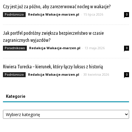
Czy jest już za późno, aby zarezerwować nocleg w wakacje?
Redakcja Wakacje-marzen.pl
-
15 lipca 2026
Podróżniczo
0
Jak portfel podróżny zwiększa bezpieczeństwo w czasie
zagranicznych wyjazdów?
Redakcja Wakacje-marzen.pl
-
13 maja 2026
Poradnikowo
0
Riwiera Turecka – kierunek, który łączy luksus z historią
Redakcja Wakacje-marzen.pl
-
30 kwietnia 2026
Podróżniczo
0
Kategorie
Kategorie