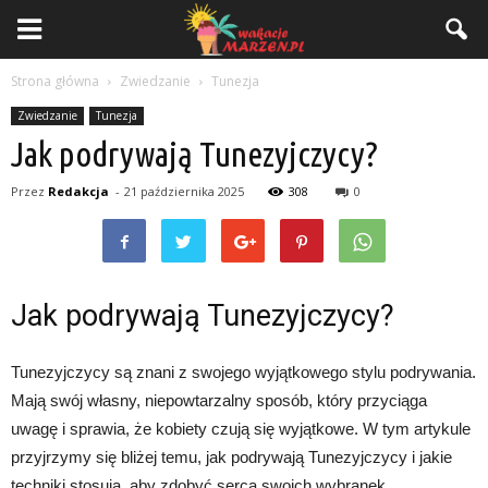
Strona główna
Zwiedzanie
Tunezja
Zwiedzanie
Tunezja
Jak podrywają Tunezyjczycy?
Przez
Redakcja
-
21 października 2025
308
0
Jak podrywają Tunezyjczycy?
Tunezyjczycy są znani z swojego wyjątkowego stylu podrywania.
Mają swój własny, niepowtarzalny sposób, który przyciąga
uwagę i sprawia, że ​​kobiety czują się wyjątkowe. W tym artykule
przyjrzymy się bliżej temu, jak podrywają Tunezyjczycy i jakie
techniki stosują, aby zdobyć serca swoich wybranek.