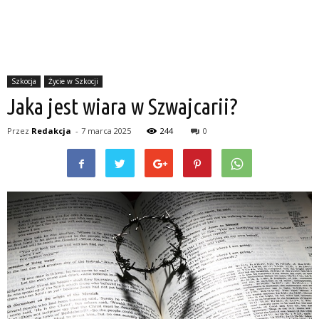
Szkocja
Życie w Szkocji
Jaka jest wiara w Szwajcarii?
Przez
Redakcja
-
7 marca 2025
244
0