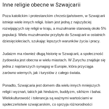
Inne religie obecne w Szwajcarii
Poza katolickim i protestanckim chrześcijaństwem, w Szwajcarii
istnieje wiele innych religii. Islam jest jedną z najszybciej
rozwijających się religii w kraju, a muzułmanie stanowią około 5%
populacji. Wielu muzułmanów przybyło do Szwajcarii w ostatnich
dziesięcioleciach, szukając lepszych warunków życia i pracy.
Judaizm ma również długą historię w Szwajcarii, a społeczność
żydowska jest obecna w wielu miastach. W Zurychu znajduje się
jedna z najstarszych synagog w Europie, która przyciąga
zarówno wiernych, jak i turystów z całego świata.
Ponadto, Szwajcaria jest domem dla wielu innych mniejszych
religii i wyznań, takich jak hinduizm, buddyzm, sikhizm i bahai.
Wielokulturowość i tolerancja są ważnymi wartościami w
społeczeństwie szwajcarskim, co sprzyja różnorodności