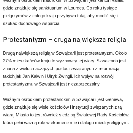
Ważnym ośrodkiem katolickim w Szwajcarii jest kanton Valais,
gdzie znajduje się sanktuarium w Lourdes. Co roku tysiące
pielgrzymów z całego kraju przybywa tutaj, aby modlić się i
szukać duchowego wsparcia.
Protestantyzm – druga największa religia
Drugą największą religią w Szwajcarii jest protestantyzm. Około
27% mieszkańców kraju to wyznawcy tej wiary. Szwajcaria jest
znana z wielu znaczących postaci związanych z reformacją,
takich jak Jan Kalwin i Ulryk Zwingli. Ich wpływ na rozwój
protestantyzmu w Szwajcarii jest niezaprzeczalny.
Ważnym ośrodkiem protestanckim w Szwajcarii jest Genewa,
gdzie znajduje się wiele kościołów i instytucji związanych z tą
wiarą. Miasto to jest również siedzibą Światowej Rady Kościołów,
która pełni ważną rolę w ekumenizmie i dialogu międzyreligijnym.