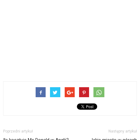
Poprzedni artykuł
Następny artykuł
Ile kosztuje Mc Donald w Anglii?
Jakie miasto w górach