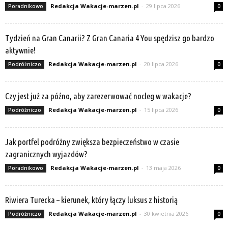
Redakcja Wakacje-marzen.pl
-
29 lipca 2026
Poradnikowo
0
Tydzień na Gran Canarii? Z Gran Canaria 4 You spędzisz go bardzo
aktywnie!
Redakcja Wakacje-marzen.pl
-
20 lipca 2026
Podróżniczo
0
Czy jest już za późno, aby zarezerwować nocleg w wakacje?
Redakcja Wakacje-marzen.pl
-
15 lipca 2026
Podróżniczo
0
Jak portfel podróżny zwiększa bezpieczeństwo w czasie
zagranicznych wyjazdów?
Redakcja Wakacje-marzen.pl
-
13 maja 2026
Poradnikowo
0
Riwiera Turecka – kierunek, który łączy luksus z historią
Redakcja Wakacje-marzen.pl
-
30 kwietnia 2026
Podróżniczo
0