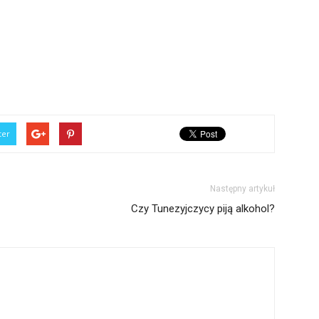
ter
Następny artykuł
Czy Tunezyjczycy piją alkohol?