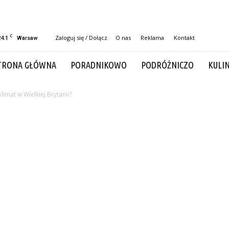
C
24.1
Zaloguj się / Dołącz
O nas
Reklama
Kontakt
Warsaw
TRONA GŁÓWNA
PORADNIKOWO
PODRÓŻNICZO
KULI
 klimat w Wielkiej Brytanii?