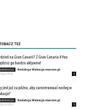
ZOBACZ TEŻ
dzień na Gran Canarii? Z Gran Canaria 4 You
ędzisz go bardzo aktywnie!
Redakcja Wakacje-marzen.pl
-
odróżniczo
 lipca 2026
0
y jest już za późno, aby zarezerwować nocleg w
akacje?
Redakcja Wakacje-marzen.pl
-
odróżniczo
 lipca 2026
0