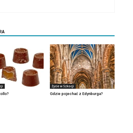
RA
ji
Życie w Szkocji
ollo?
Gdzie pojechać z Edynburga?