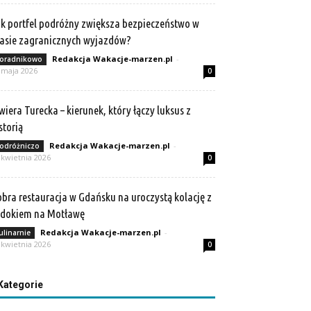
k portfel podróżny zwiększa bezpieczeństwo w
asie zagranicznych wyjazdów?
Redakcja Wakacje-marzen.pl
-
oradnikowo
 maja 2026
0
wiera Turecka – kierunek, który łączy luksus z
storią
Redakcja Wakacje-marzen.pl
-
odróżniczo
 kwietnia 2026
0
bra restauracja w Gdańsku na uroczystą kolację z
idokiem na Motławę
Redakcja Wakacje-marzen.pl
-
ulinarnie
 kwietnia 2026
0
Kategorie