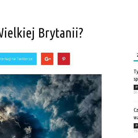
Wielkiej Brytanii?
ierkaj) na Twitterze
Ty
sp
P
20
Cz
w
P
15