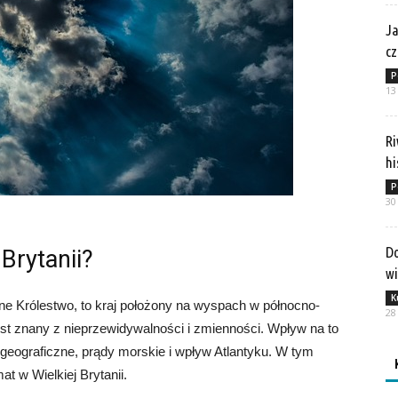
Ja
cz
P
13
Ri
hi
P
30
Do
 Brytanii?
w
K
ne Królestwo, to kraj położony na wyspach w północno-
28
jest znany z nieprzewidywalności i zmienności. Wpływ na to
e geograficzne, prądy morskie i wpływ Atlantyku. W tym
mat w Wielkiej Brytanii.