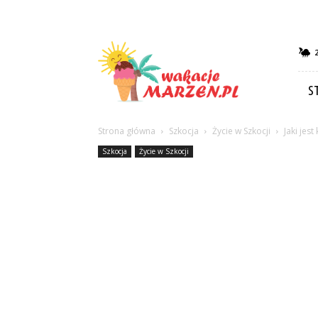
Wakacje-
marzen.pl
S
Strona główna
Szkocja
Życie w Szkocji
Jaki jest
Szkocja
Życie w Szkocji