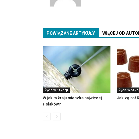
POWIĄZANE ARTYKUŁY
WIĘCEJ OD AUTO
Życie w Szkocji
Życie w Szkoc
W jakim kraju mieszka najwięcej
Jak zginął R
Polaków?