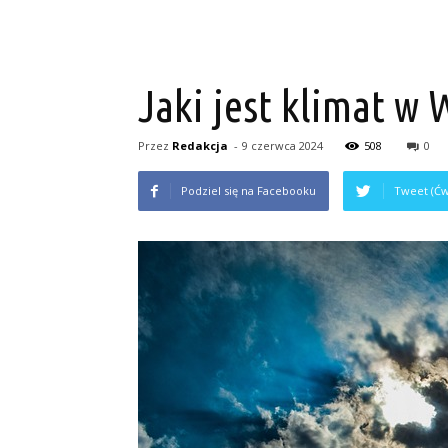
Jaki jest klimat w 
Przez
Redakcja
-
9 czerwca 2024
508
0
Podziel się na Facebooku
Tweet (Ćw