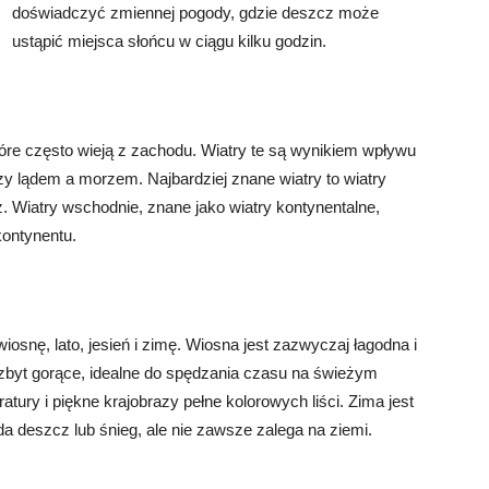
doświadczyć zmiennej pogody, gdzie deszcz może
ustąpić miejsca słońcu w ciągu kilku godzin.
które często wieją z zachodu. Wiatry te są wynikiem wpływu
y lądem a morzem. Najbardziej znane wiatry to wiatry
. Wiatry wschodnie, znane jako wiatry kontynentalne,
kontynentu.
osnę, lato, jesień i zimę. Wiosna jest zazwyczaj łagodna i
niezbyt gorące, idealne do spędzania czasu na świeżym
tury i piękne krajobrazy pełne kolorowych liści. Zima jest
a deszcz lub śnieg, ale nie zawsze zalega na ziemi.