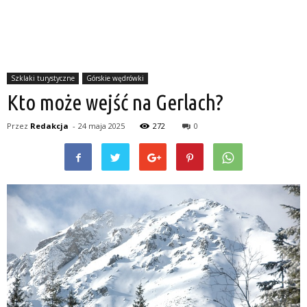
Szklaki turystyczne
Górskie wędrówki
Kto może wejść na Gerlach?
Przez
Redakcja
-
24 maja 2025
272
0