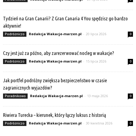
Tydzień na Gran Canarii? Z Gran Canaria 4 You spędzisz go bardzo
aktywnie!
Redakcja Wakacje-marzen.pl
-
20 lipca 2026
Podróżniczo
0
Czy jest już za późno, aby zarezerwować nocleg w wakacje?
Redakcja Wakacje-marzen.pl
-
15 lipca 2026
Podróżniczo
0
Jak portfel podróżny zwiększa bezpieczeństwo w czasie
zagranicznych wyjazdów?
Redakcja Wakacje-marzen.pl
-
13 maja 2026
Poradnikowo
0
Riwiera Turecka – kierunek, który łączy luksus z historią
Redakcja Wakacje-marzen.pl
-
30 kwietnia 2026
Podróżniczo
0