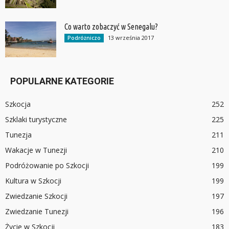
Co warto zobaczyć w Senegalu?
13 września 2017
Podróżniczo
POPULARNE KATEGORIE
Szkocja
252
Szklaki turystyczne
225
Tunezja
211
Wakacje w Tunezji
210
Podróżowanie po Szkocji
199
Kultura w Szkocji
199
Zwiedzanie Szkocji
197
Zwiedzanie Tunezji
196
Życie w Szkocji
183