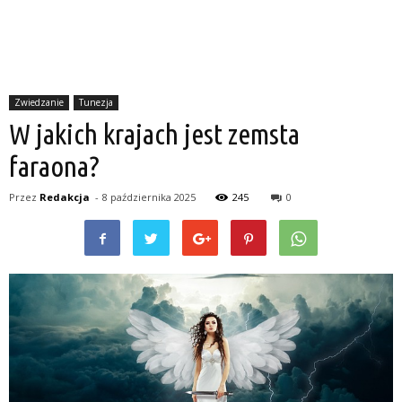
Zwiedzanie
Tunezja
W jakich krajach jest zemsta
faraona?
Przez
Redakcja
-
8 października 2025
245
0