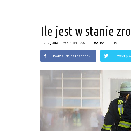
Ile jest w stanie zr
Przez
julia
-
29 sierpnia 2020
1841
0
Podziel się na Facebooku
Tweet (Ćw