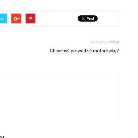
ter
Następny artykuł
Chciałbyś prowadzić motorówkę?