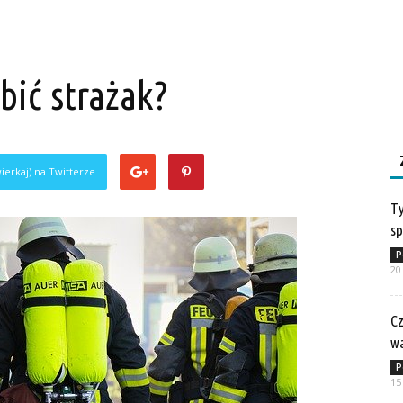
obić strażak?
ierkaj) na Twitterze
Ty
sp
P
20
Cz
w
P
15