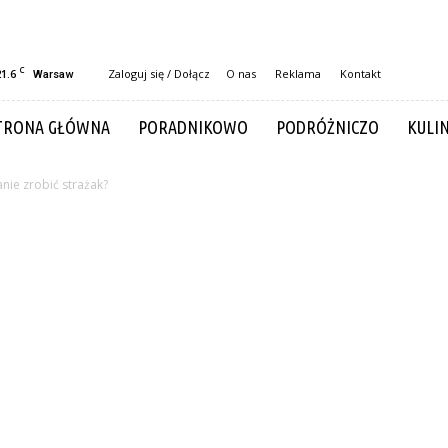
C
21.6
Zaloguj się / Dołącz
O nas
Reklama
Kontakt
Warsaw
TRONA GŁÓWNA
PORADNIKOWO
PODRÓŻNICZO
KULI
tanie zrobić strażak?