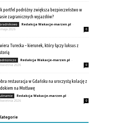
k portfel podróżny zwiększa bezpieczeństwo w
asie zagranicznych wyjazdów?
Redakcja Wakacje-marzen.pl
-
oradnikowo
 maja 2026
0
wiera Turecka – kierunek, który łączy luksus z
storią
Redakcja Wakacje-marzen.pl
-
odróżniczo
 kwietnia 2026
0
bra restauracja w Gdańsku na uroczystą kolację z
idokiem na Motławę
Redakcja Wakacje-marzen.pl
-
ulinarnie
 kwietnia 2026
0
Kategorie