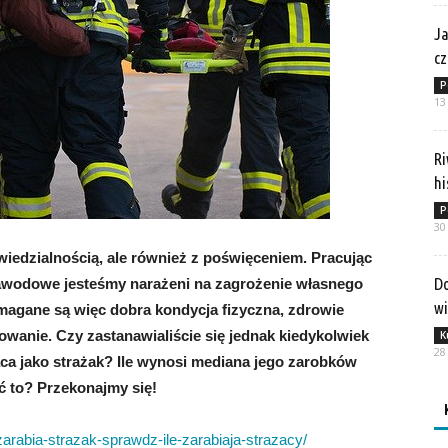
Ja
cz
P
13
Ri
hi
P
30
owiedzialnością, ale również z poświęceniem. Pracując
Do
zawodowe jesteśmy narażeni na zagrożenie własnego
w
magane są więc dobra kondycja fizyczna, zdrowie
owanie. Czy zastanawialiście się jednak kiedykolwiek
K
28
jąca jako strażak? Ile wynosi mediana jego zarobków
yć to? Przekonajmy się!
-zarabia-strazak-sprawdz-ile-zarabiaja-strazacy/