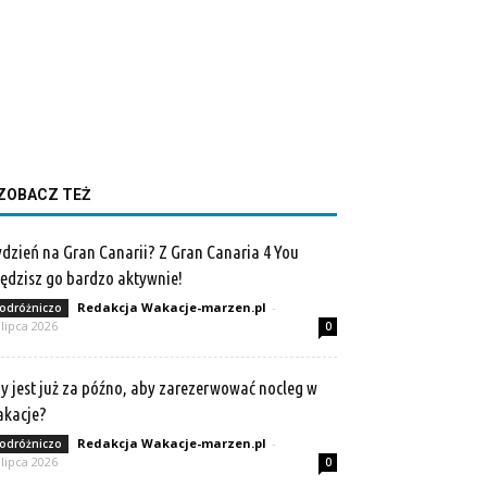
ZOBACZ TEŻ
dzień na Gran Canarii? Z Gran Canaria 4 You
ędzisz go bardzo aktywnie!
Redakcja Wakacje-marzen.pl
-
odróżniczo
 lipca 2026
0
y jest już za późno, aby zarezerwować nocleg w
akacje?
Redakcja Wakacje-marzen.pl
-
odróżniczo
 lipca 2026
0