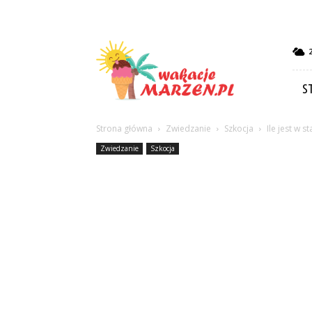
Wakacje-
marzen.pl
S
Strona główna
Zwiedzanie
Szkocja
Ile jest w s
Zwiedzanie
Szkocja