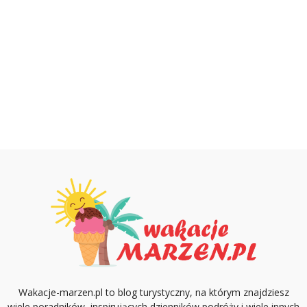
Wakacje-marzen.pl to blog turystyczny, na którym znajdziesz
wiele poradników, inspirujących dzienników podróży i wiele innych