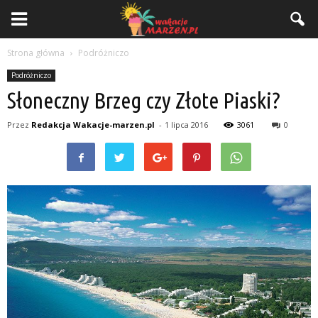
Strona główna
Podróżniczo
Podróżniczo
Słoneczny Brzeg czy Złote Piaski?
Przez
Redakcja Wakacje-marzen.pl
-
1 lipca 2016
3061
0